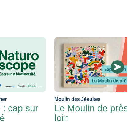
her
Moulin des Jésuites
: cap sur
Le Moulin de près e
té
loin