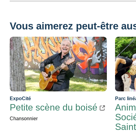
Vous aimerez peut-être auss
ExpoCité
Parc liné
Petite scène du boisé
Anima
Socié
Chansonnier
Sain