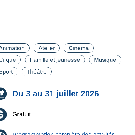
tégorie(s)
Animation
Atelier
Cinéma
Cirque
Famille et jeunesse
Musique
Sport
Théâtre
Date :
Du 3 au 31 juillet 2026
Coût :
Gratuit
Programmation complète des activités