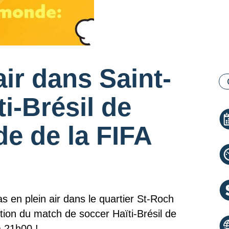
ir dans Saint-
Ca
i-Brésil de
e de la FIFA
 en plein air dans le quartier St-Roch
ction du match de soccer Haïti-Brésil de
à 21h00 !