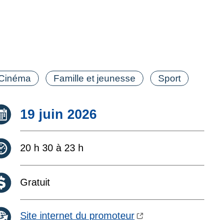
tégorie(s)
Cinéma
Famille et jeunesse
Sport
Date :
19 juin 2026
Heure :
20 h 30 à 23 h
Coût :
Gratuit
Site internet du promoteur