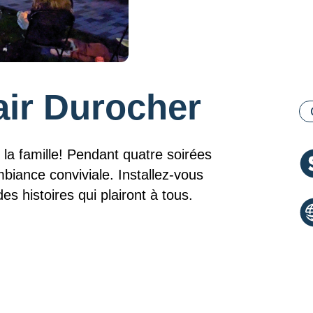
air Durocher
Ca
 la famille! Pendant quatre soirées
mbiance conviviale. Installez-vous
s histoires qui plairont à tous.