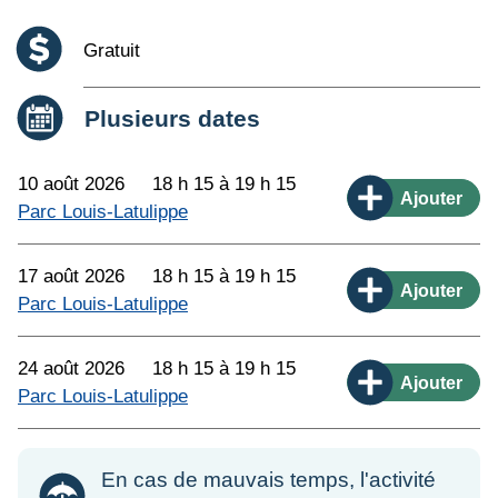
Coût :
Gratuit
Date :
Plusieurs dates
10 août 2026
18 h 15 à 19 h 15
Ajouter
Parc Louis-Latulippe
17 août 2026
18 h 15 à 19 h 15
Ajouter
Parc Louis-Latulippe
24 août 2026
18 h 15 à 19 h 15
Ajouter
Parc Louis-Latulippe
En cas de mauvais temps, l'activité