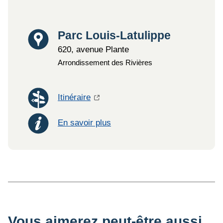
Lieu
Parc Louis-Latulippe
620, avenue Plante
Arrondissement des Rivières
Itinéraire
En savoir plus
Vous aimerez peut-être aussi...