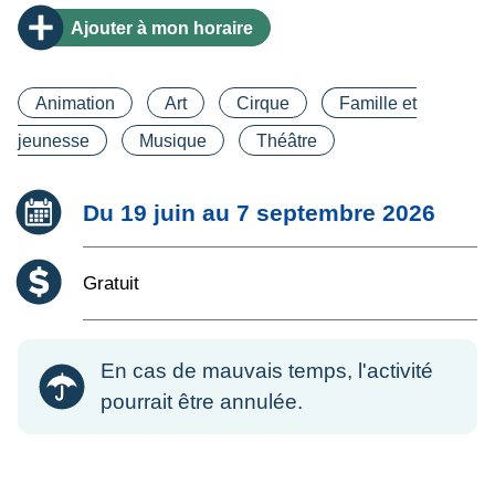
Ajouter
à mon horaire
Catégorie(s)
Animation
Art
Cirque
Famille et
jeunesse
Musique
Théâtre
Date :
Du 19 juin au 7 septembre 2026
Coût :
Gratuit
En cas de mauvais temps, l'activité
pourrait être annulée.