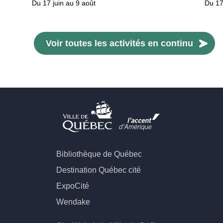
Du 17 juin au 9 août
Du 17
Voir toutes les activités en continu
Bibliothèque de Québec
Destination Québec cité
ExpoCité
Wendake