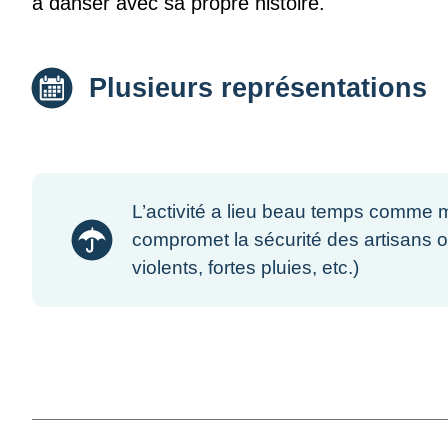
à danser avec sa propre histoire.
Date :
Plusieurs représentations
L’activité a lieu beau temps comme m
compromet la sécurité des artisans o
violents, fortes pluies, etc.)