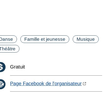
tégorie(s)
Danse
Famille et jeunesse
Musique
Théâtre
Coût :
Gratuit
Page Facebook de l'organisateur