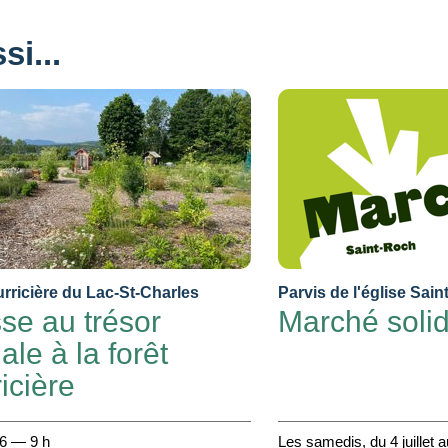
i...
rricière du Lac-St-Charles
Parvis de l'église Sai
se au trésor
Marché solid
iale à la forêt
icière
26 — 9 h
Les samedis, du 4 juillet