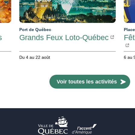
Port de Québec
Place
s
Grands Feux Loto-Québec
Fêt
Du 4 au 22 août
6 au 
Voir toutes les activités