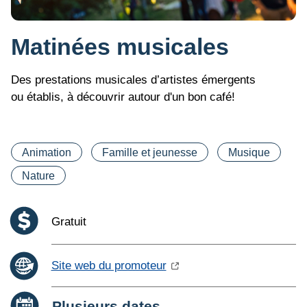
Matinées musicales
Des prestations musicales d’artistes émergents
ou établis, à découvrir autour d'un bon café!
Catégorie(s)
Animation
Famille et jeunesse
Musique
Nature
Coût :
Gratuit
Site web du promoteur
Date :
Plusieurs dates