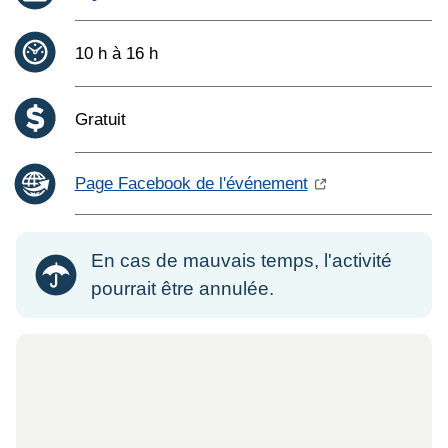
Heure :
10 h à 16 h
Coût :
Gratuit
Page Facebook de l'événement
En cas de mauvais temps, l'activité
pourrait être annulée.