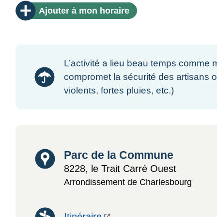
Ajouter
à mon horaire
L’activité a lieu beau temps comme m
compromet la sécurité des artisans o
violents, fortes pluies, etc.)
Lieu
Parc de la Commune
8228, le Trait Carré Ouest
Arrondissement de Charlesbourg
Itinéraire