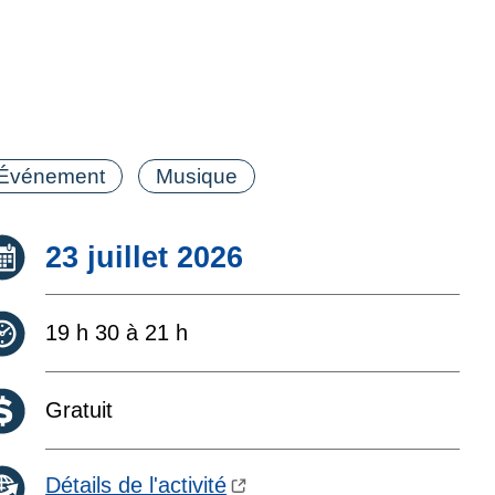
tégorie(s)
Événement
Musique
Date :
23 juillet 2026
Heure :
19 h 30 à 21 h
Coût :
Gratuit
Détails de l'activité