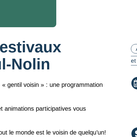
estivaux
Ca
l-Nolin
et
 « gentil voisin » : une programmation
t animations participatives vous
out le monde est le voisin de quelqu’un!