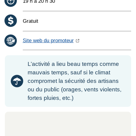
Heure :
19 h à 20 h 30
Coût :
Gratuit
Site web du promoteur
L’activité a lieu beau temps comme
mauvais temps, sauf si le climat
compromet la sécurité des artisans
ou du public (orages, vents violents,
fortes pluies, etc.)