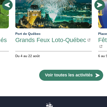
Port de Québec
Place
més
Grands Feux Loto-Québec
Fêt
Du 4 au 22 août
6 au 
Voir toutes les activités