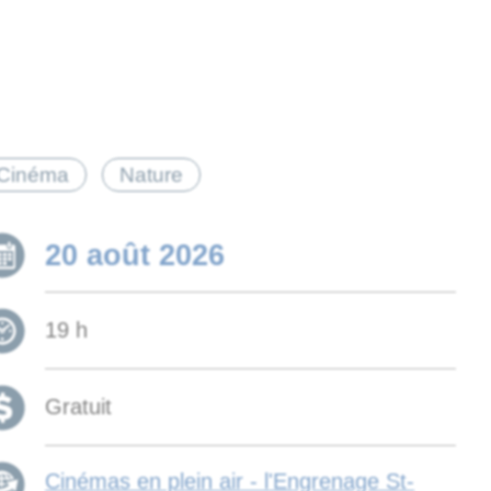
tégorie(s)
Cinéma
Nature
Date :
20 août 2026
Heure :
19 h
Coût :
Gratuit
Cinémas en plein air - l'Engrenage St-