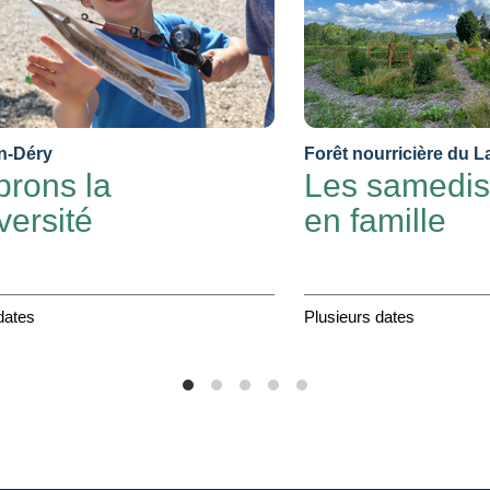
n-Déry
Forêt nourricière du L
brons la
Les samedis
versité
en famille
dates
Plusieurs dates