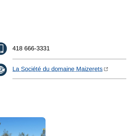
Téléphone :
418 666-3331
La Société du domaine Maizerets