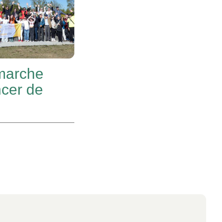
marche
ncer de