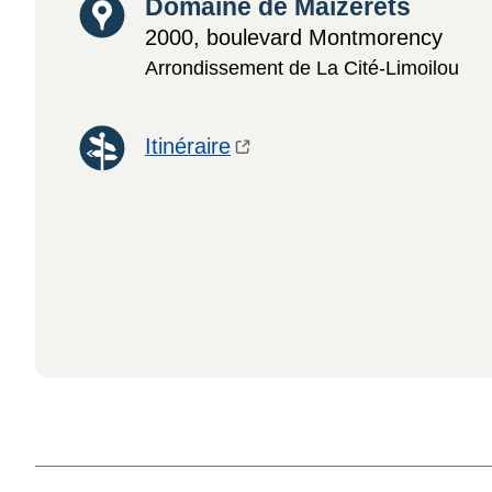
Lieu
Domaine de Maizerets
2000, boulevard Montmorency
Arrondissement de La Cité-Limoilou
Itinéraire