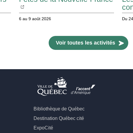
co
6 au 9 août 2026
Du 24
Voir toutes les activités
Bibliothèque de Québec
Destination Québec cité
ExpoCité