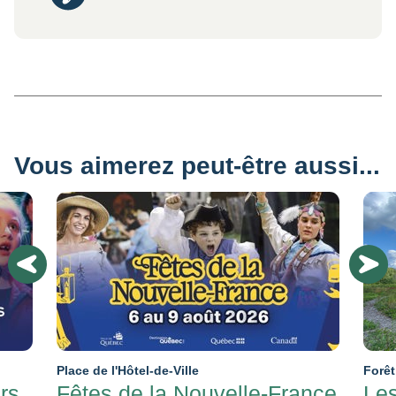
Vous aimerez peut-être aussi...
Place de l'Hôtel-de-Ville
Forêt
rs
Fêtes de la Nouvelle-France
Les