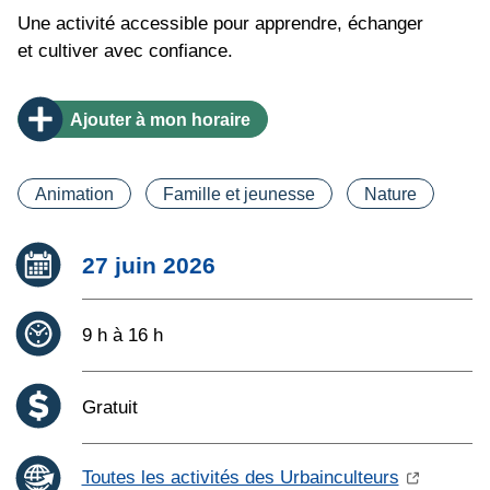
Une activité accessible pour apprendre, échanger
et cultiver avec confiance.
Ajouter
à mon horaire
Catégorie(s)
Animation
Famille et jeunesse
Nature
Date :
27 juin 2026
Heure :
9 h à 16 h
Coût :
Gratuit
Toutes les activités des Urbainculteurs