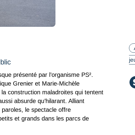
Ca
je
blic
sque présenté par l’organisme PS².
nique Grenier et Marie-Michèle
la construction maladroites qui tentent
ussi absurde qu’hilarant. Alliant
paroles, le spectacle offre
etits et grands dans les parcs de