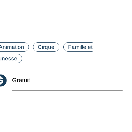
tégorie(s)
Animation
Cirque
Famille et
unesse
Coût :
Gratuit