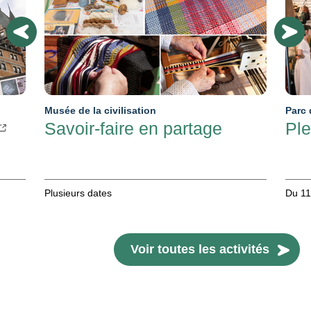
Musée de la civilisation
Parc 
Savoir-faire en partage
Ple
Plusieurs dates
Du 11
Voir toutes les activités