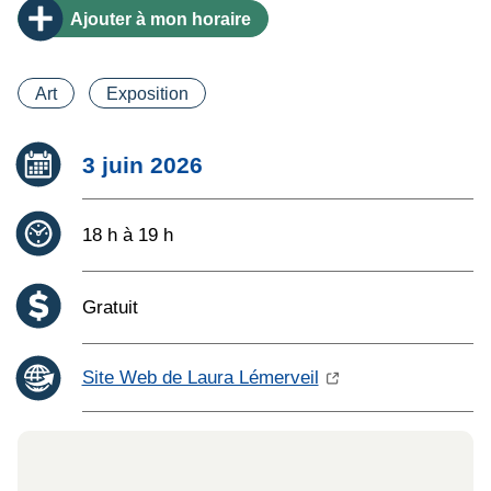
Ajouter
à mon horaire
Catégorie(s)
Art
Exposition
Date :
3 juin 2026
Heure :
18 h à 19 h
Coût :
Gratuit
Site Web de Laura Lémerveil