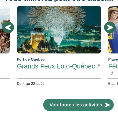
Port de Québec
Place
Grands Feux Loto-Québec
Fêt
Du 4 au 22 août
6 au 
Voir toutes les activités