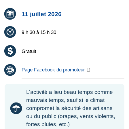
Date :
11 juillet 2026
Heure :
9 h 30 à 15 h 30
Coût :
Gratuit
Page Facebook du promoteur
L’activité a lieu beau temps comme
mauvais temps, sauf si le climat
compromet la sécurité des artisans
ou du public (orages, vents violents,
fortes pluies, etc.)