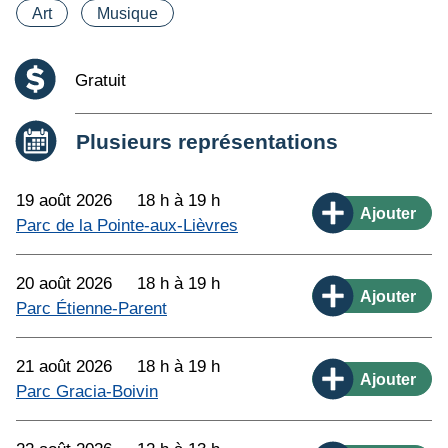
Catégorie(s)
Art
Musique
Coût :
Gratuit
Date :
Plusieurs représentations
19 août 2026
18 h à 19 h
Ajouter
Parc de la Pointe-aux-Lièvres
20 août 2026
18 h à 19 h
Ajouter
Parc Étienne-Parent
21 août 2026
18 h à 19 h
Ajouter
Parc Gracia-Boivin