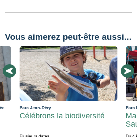
Vous aimerez peut-être aussi...
sée
Parc Jean-Déry
Parc
Célébrons la biodiversité
Mar
Sa
Plusieurs dates
Du 4 